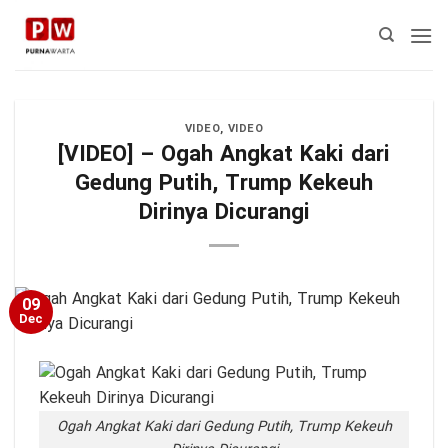
Skip
to
content
VIDEO
,
VIDEO
[VIDEO] – Ogah Angkat Kaki dari
Gedung Putih, Trump Kekeuh
Dirinya Dicurangi
09
Dec
Ogah Angkat Kaki dari Gedung Putih, Trump Kekeuh