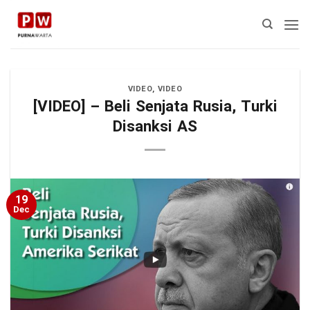
Skip
to
content
VIDEO
,
VIDEO
[VIDEO] – Beli Senjata Rusia, Turki
Disanksi AS
19
Dec