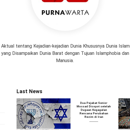
 Aktual tentang Kejadian-kejadian Dunia Khususnya Dunia Isl
if yang Disampaikan Dunia Barat dengan Tujuan Islamphobia da
Manusia.
Last News
Dua Pejabat Senior
Mossad Dicopot setelah
Dugaan Kegagalan
Rencana Perubahan
Rezim di Iran