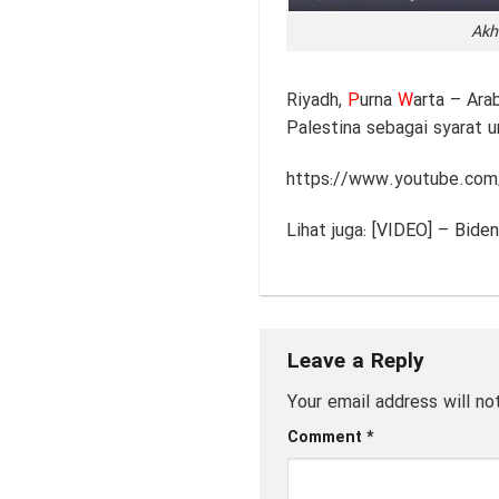
Akh
Riyadh,
P
urna
W
arta
– Arab
Palestina sebagai syarat 
https://www.youtube.co
Lihat juga:
[VIDEO] – Biden
Leave a Reply
Your email address will no
Comment
*