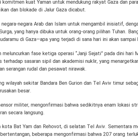
 komitmen kuat Yaman untuk mendukung rakyat Gaza dan para
tikan dan blokade di Jalur Gaza dicabut.
 negara-negara Arab dan Islam untuk mengambil inisiatif, deng
Surga, yang hanya dibuka untuk orang-orang pilihan Tuhan. Ban
audaramu di Gaza—apa yang terjadi di sana hari ini akan sampa
ran meluncurkan fase ketiga operasi “Janji Sejati” pada dini har
 terhadap sasaran sipil dan akademisi nuklir, yang menargetka
n serangan rudal dan pesawat nirawak.
 wilayah sekitar Bandara Ben Gurion dan Tel Aviv timur sebaga
rusakan besar.
ensor militer, mengonfirmasi bahwa sedikitnya enam lokasi str
ran secara langsung.
 kota Bat Yam dan Rehovot, di selatan Tel Aviv. Sementara me
g bertentangan, beberapa mengonfirmasi bahwa 207 orang terluk