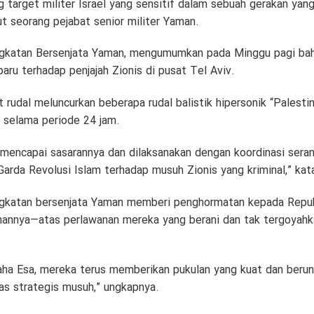
g target militer Israel yang sensitif dalam sebuah gerakan yan
ut seorang pejabat senior militer Yaman.
 Angkatan Bersenjata Yaman, mengumumkan pada Minggu pagi b
baru terhadap penjajah Zionis di pusat Tel Aviv.
rudal meluncurkan beberapa rudal balistik hipersonik “Palestina
i selama periode 24 jam.
 mencapai sasarannya dan dilaksanakan dengan koordinasi seran
Garda Revolusi Islam terhadap musuh Zionis yang kriminal,” kat
katan bersenjata Yaman memberi penghormatan kepada Republ
nannya—atas perlawanan mereka yang berani dan tak tergoyahka
a Esa, mereka terus memberikan pukulan yang kuat dan berunt
as strategis musuh,” ungkapnya.