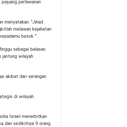
 pejuang perlawanan
an menyatakan: “Jihad
gkitlah melawan kejahatan
i kepadamu besok.”
i Minggu sebagai balasan
n jantung wilayah
i akibat dari serangan
ategis di wilayah
dia Israel menerbitkan
a dan sedikitnya 9 orang