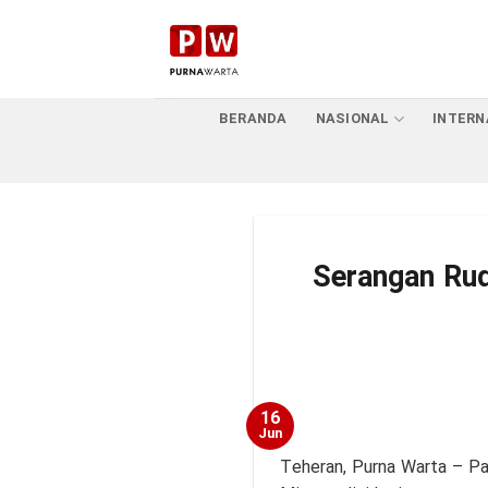
Skip
to
content
BERANDA
NASIONAL
INTERN
Serangan Ru
16
Jun
Teheran, Purna Warta – Pa