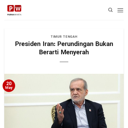
Skip
to
content
TIMUR TENGAH
Presiden Iran: Perundingan Bukan
Berarti Menyerah
20
May