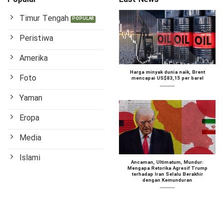
Timur Tengah
Peristiwa
Amerika
Harga minyak dunia naik, Brent
Foto
mencapai US$83,15 per barel
Yaman
Eropa
Media
Islami
Ancaman, Ultimatum, Mundur:
Mengapa Retorika Agresif Trump
terhadap Iran Selalu Berakhir
dengan Kemunduran