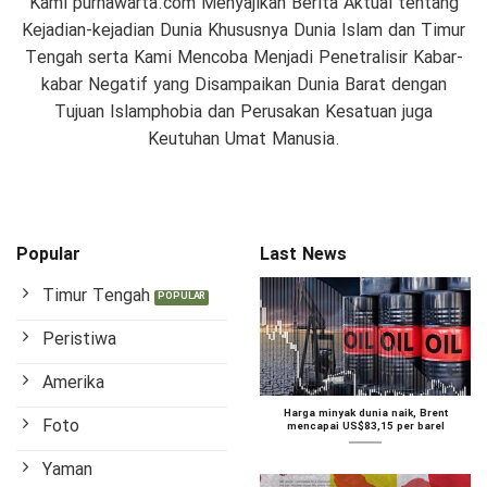
Kami purnawarta.com Menyajikan Berita Aktual tentang
Kejadian-kejadian Dunia Khususnya Dunia Islam dan Timur
Tengah serta Kami Mencoba Menjadi Penetralisir Kabar-
kabar Negatif yang Disampaikan Dunia Barat dengan
Tujuan Islamphobia dan Perusakan Kesatuan juga
Keutuhan Umat Manusia.
Popular
Last News
Timur Tengah
Peristiwa
Amerika
Harga minyak dunia naik, Brent
Foto
mencapai US$83,15 per barel
Yaman