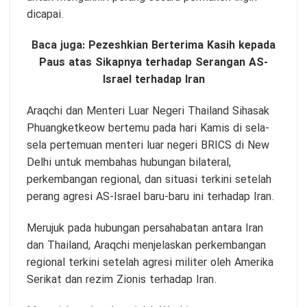
dicapai.
Baca juga:
Pezeshkian Berterima Kasih kepada
Paus atas Sikapnya terhadap Serangan AS-
Israel terhadap Iran
Araqchi dan Menteri Luar Negeri Thailand Sihasak
Phuangketkeow bertemu pada hari Kamis di sela-
sela pertemuan menteri luar negeri BRICS di New
Delhi untuk membahas hubungan bilateral,
perkembangan regional, dan situasi terkini setelah
perang agresi AS-Israel baru-baru ini terhadap Iran.
Merujuk pada hubungan persahabatan antara Iran
dan Thailand, Araqchi menjelaskan perkembangan
regional terkini setelah agresi militer oleh Amerika
Serikat dan rezim Zionis terhadap Iran.