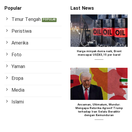
Popular
Last News
Timur Tengah
Peristiwa
Amerika
Harga minyak dunia naik, Brent
Foto
mencapai US$83,15 per barel
Yaman
Eropa
Media
Islami
Ancaman, Ultimatum, Mundur:
Mengapa Retorika Agresif Trump
terhadap Iran Selalu Berakhir
dengan Kemunduran