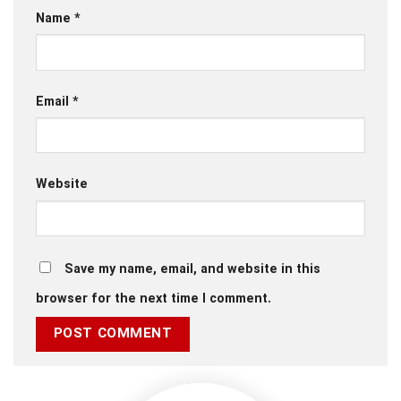
Name
*
Email
*
Website
Save my name, email, and website in this
browser for the next time I comment.