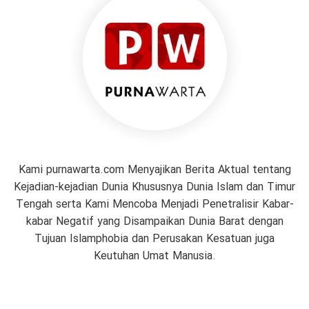
Kami purnawarta.com Menyajikan Berita Aktual tentang
Kejadian-kejadian Dunia Khususnya Dunia Islam dan Timur
Tengah serta Kami Mencoba Menjadi Penetralisir Kabar-
kabar Negatif yang Disampaikan Dunia Barat dengan
Tujuan Islamphobia dan Perusakan Kesatuan juga
Keutuhan Umat Manusia.