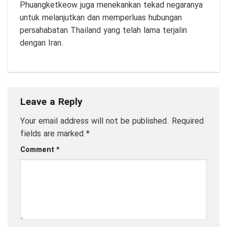
Phuangketkeow juga menekankan tekad negaranya
untuk melanjutkan dan memperluas hubungan
persahabatan Thailand yang telah lama terjalin
dengan Iran.
Leave a Reply
Your email address will not be published.
Required
fields are marked
*
Comment
*