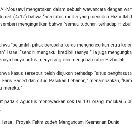
 Al-Mousawi mengatakan dalam sebuah wawancara dengan warta
Jumat (4/12) bahwa “ada situs media yang menuduh Hizbullah 
” sembari mengingatkan bahwa “semua tuduhan terhadap Hizbull
hwa “sejumlah pihak berusaha keras menghancurkan citra kel
” Israel “sendiri mengakui kredibilitasnya.” Ia juga mengungka
juannya hanya untuk menyerang dan mengubah citra Hizbullah.
wa kasus tersebut telah diajukan terhadap “situs penghasut
 Faris Saeed dan situs Pasukan Lebanon,” menambahkan, “Kam
u mereka.”
ut pada 4 Agustus menewaskan sekitar 191 orang, melukai 6.0
.
en Israel: Proyek Fakhrizadeh Mengancam Keamanan Dunia