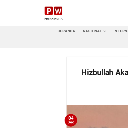
Skip
to
content
BERANDA
NASIONAL
INTERN
Hizbullah Ak
04
Dec