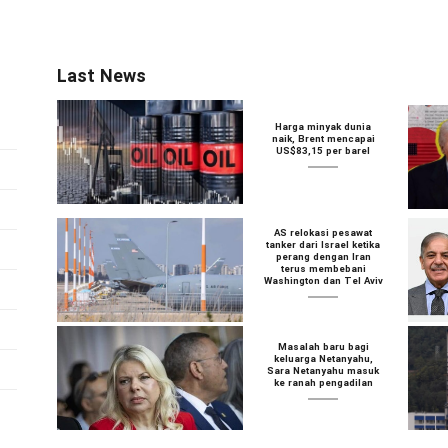
Last News
Harga minyak dunia
naik, Brent mencapai
US$83,15 per barel
AS relokasi pesawat
tanker dari Israel ketika
perang dengan Iran
terus membebani
Washington dan Tel Aviv
Masalah baru bagi
keluarga Netanyahu,
Sara Netanyahu masuk
ke ranah pengadilan