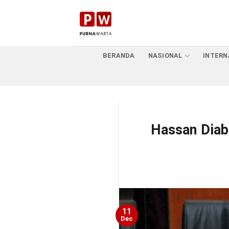
Skip
to
content
BERANDA
NASIONAL
INTERN
Hassan Diab
11
Dec