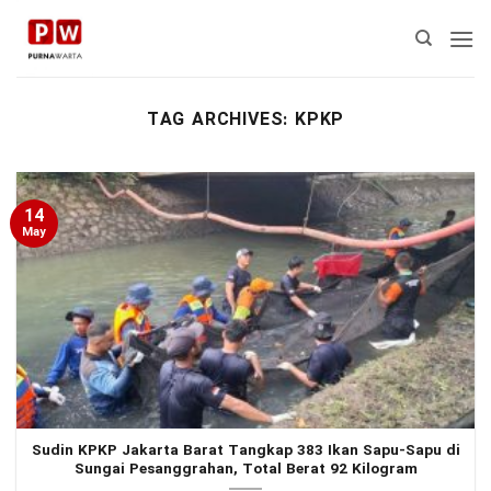
Skip
to
content
TAG ARCHIVES:
KPKP
14
May
Sudin KPKP Jakarta Barat Tangkap 383 Ikan Sapu-Sapu di
Sungai Pesanggrahan, Total Berat 92 Kilogram