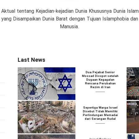
 Aktual tentang Kejadian-kejadian Dunia Khususnya Dunia Isl
if yang Disampaikan Dunia Barat dengan Tujuan Islamphobia da
Manusia.
Last News
Dua Pejabat Senior
Mossad Dicopot setelah
Dugaan Kegagalan
Rencana Perubahan
Rezim di Iran
Sepertiga Warga Israel
Disebut Tidak Memiliki
Perlindungan Memadai
dari Serangan Rudal