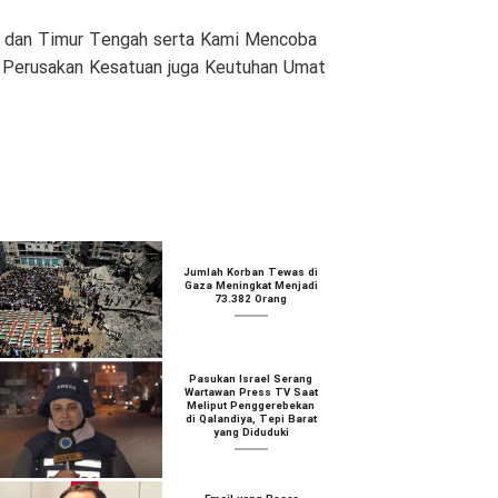
am dan Timur Tengah serta Kami Mencoba
n Perusakan Kesatuan juga Keutuhan Umat
Jumlah Korban Tewas di
Gaza Meningkat Menjadi
73.382 Orang
Pasukan Israel Serang
Wartawan Press TV Saat
Meliput Penggerebekan
di Qalandiya, Tepi Barat
yang Diduduki