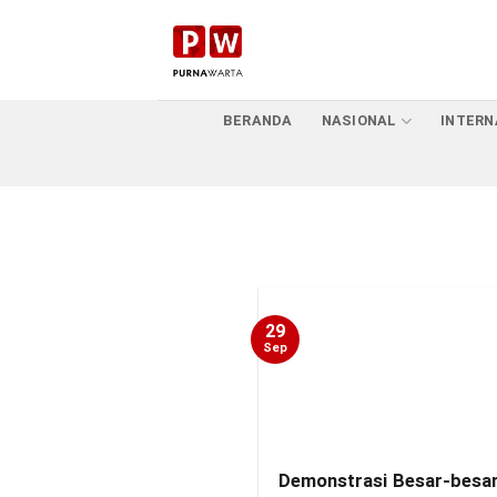
Skip
to
content
BERANDA
NASIONAL
INTERN
29
Sep
Demonstrasi Besar-besar