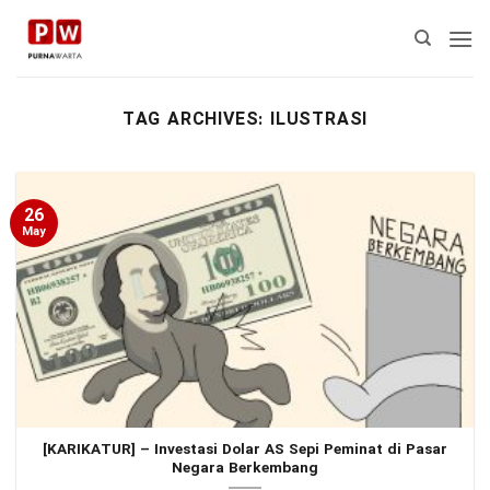
Skip
to
content
TAG ARCHIVES:
ILUSTRASI
26
May
[KARIKATUR] – Investasi Dolar AS Sepi Peminat di Pasar
Negara Berkembang