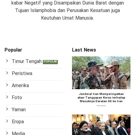
kabar Negatif yang Disampaikan Dunia Barat dengan
Tujuan Islamphobia dan Perusakan Kesatuan juga
Keutuhan Umat Manusia.
Popular
Last News
Timur Tengah
Peristiwa
Amerika
Jenderal Iran Memperingatkan
Foto
akan Tanggapan Keras terhadap
Masuknya Daratan AS ke Iran
Yaman
Eropa
Media