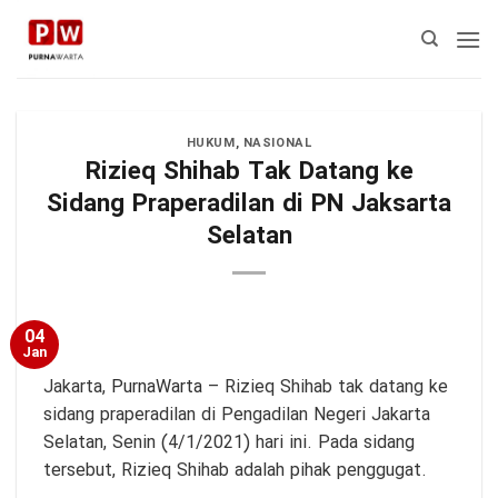
Skip
to
content
HUKUM
,
NASIONAL
Rizieq Shihab Tak Datang ke
Sidang Praperadilan di PN Jaksarta
Selatan
04
Jan
Jakarta,
PurnaWarta
– Rizieq Shihab tak datang ke
sidang praperadilan di Pengadilan Negeri Jakarta
Selatan, Senin (4/1/2021) hari ini. Pada sidang
tersebut, Rizieq Shihab adalah pihak penggugat.