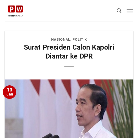
Skip
to
content
NASIONAL
,
POLITIK
Surat Presiden Calon Kapolri
Diantar ke DPR
13
Jan