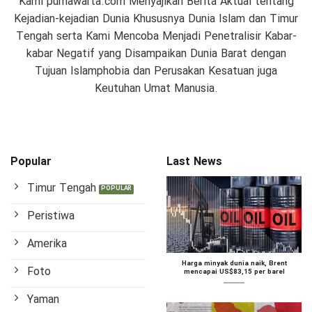
Kami purnawarta.com Menyajikan Berita Aktual tentang
Kejadian-kejadian Dunia Khususnya Dunia Islam dan Timur
Tengah serta Kami Mencoba Menjadi Penetralisir Kabar-
kabar Negatif yang Disampaikan Dunia Barat dengan
Tujuan Islamphobia dan Perusakan Kesatuan juga
Keutuhan Umat Manusia.
Popular
Last News
Timur Tengah
Peristiwa
Amerika
Harga minyak dunia naik, Brent
Foto
mencapai US$83,15 per barel
Yaman