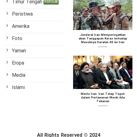
Timur Tengah
Peristiwa
Amerika
Jenderal Iran Memperingatkan
Foto
akan Tanggapan Keras terhadap
Masuknya Daratan AS ke Iran
Yaman
Eropa
Media
Islami
Menlu Iran: Iran Tetap Teguh
dalam Perlawanan Meski Ada
Tekanan
All Rights Reserved © 2024