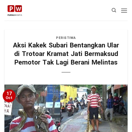
Skip
to
content
PERISTIWA
Aksi Kakek Subari Bentangkan Ular
di Trotoar Kramat Jati Bermaksud
Pemotor Tak Lagi Berani Melintas
17
Oct