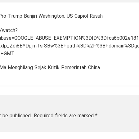
ro-Trump Banjiri Washington, US Capiol Rusuh
/watch?
_abuse=GOOGLE_ABUSE_EXEMPTION%3DID%3Dfca6b002e181
lp_Zdi8BYDpjrnTsrSBw%3B+path%3D%2F%3B+domain%3Dgoo
2+GMT
Ma Menghilang Sejak Kritik Pemerintah China
t be published.
Required fields are marked
*