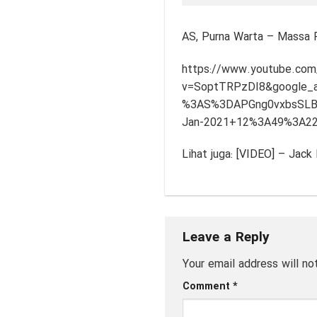
AS,
Purna Warta
– Massa P
https://www.youtube.com
v=SoptTRPzDI8&google
%3AS%3DAPGng0vxbsSLBx
Jan-2021+12%3A49%3A2
Lihat juga:
[VIDEO] – Jack 
Leave a Reply
Your email address will no
Comment
*