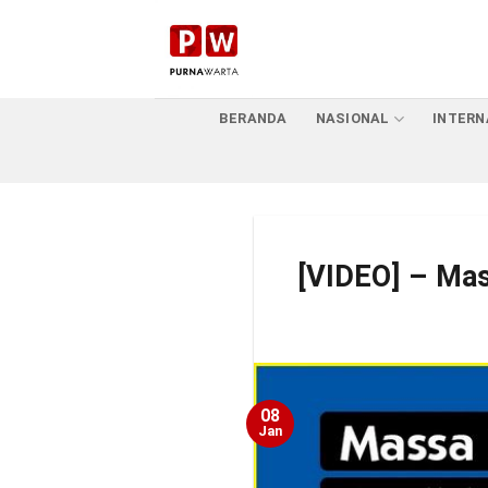
Skip
to
content
BERANDA
NASIONAL
INTERN
[VIDEO] – Mas
08
Jan