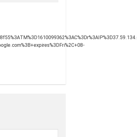
8f55%3ATM%3D1610099362%3AC%3Dr%3AIP%3D37.59.134.
gle.com%3B+expires%3DFri%2C+08-