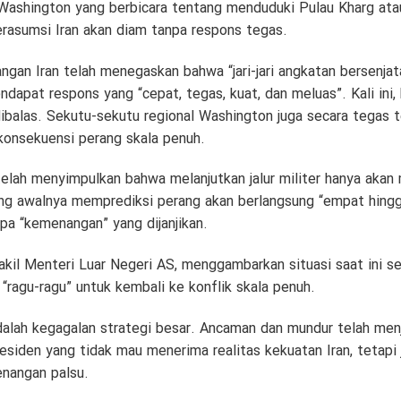
Washington yang berbicara tentang menduduki Pulau Kharg at
berasumsi Iran akan diam tanpa respons tegas.
an Iran telah menegaskan bahwa “jari-jari angkatan bersenjata
ndapat respons yang “cepat, tegas, kuat, dan meluas”. Kali ini,
ibalas. Sekutu-sekutu regional Washington juga secara tegas 
onsekuensi perang skala penuh.
elah menyimpulkan bahwa melanjutkan jalur militer hanya aka
ang awalnya memprediksi perang akan berlangsung “empat hingg
pa “kemenangan” yang dijanjikan.
il Menteri Luar Negeri AS, menggambarkan situasi saat ini seb
agu-ragu” untuk kembali ke konflik skala penuh.
adalah kegagalan strategi besar. Ancaman dan mundur telah men
siden yang tidak mau menerima realitas kekuatan Iran, tetapi j
enangan palsu.