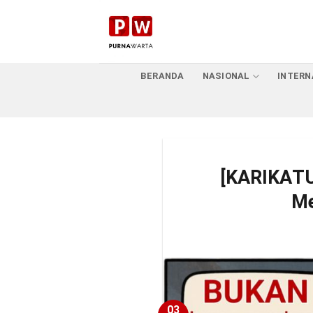
Skip
to
content
BERANDA
NASIONAL
INTERN
[KARIKATU
Me
03