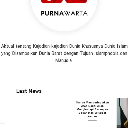
 Aktual tentang Kejadian-kejadian Dunia Khususnya Dunia Isl
if yang Disampaikan Dunia Barat dengan Tujuan Islamphobia da
Manusia.
Last News
Sanaa Memperingatkan
Arab Saudi Akan
Menghadapi Serangan
Besar atas Eskalasi
Yaman