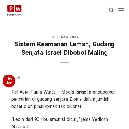
Skip
to
content
INTERNASIONAL
Sistem Keamanan Lemah, Gudang
Senjata Israel Dibobol Maling
06
Jan
Tel Aviv,
Purna Warta
– Media
Israel
mengabarkan
pencurian di gudang senjata Zionis dalam jumlah
besar oleh pihak-pihak tak dikenal.
“Lebih dari 93 ribu amunisi dicuri,” jelas Yedioth
Ahronoth.