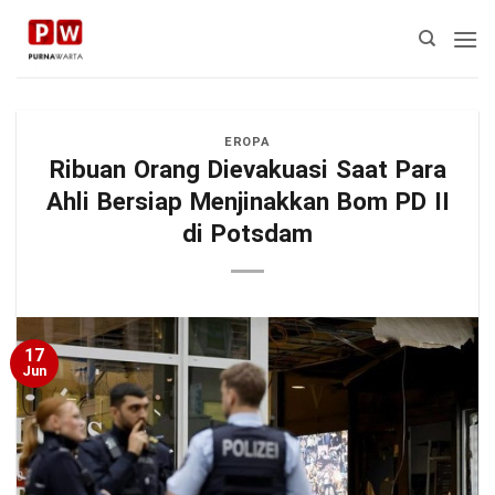
Skip
to
content
EROPA
Ribuan Orang Dievakuasi Saat Para
Ahli Bersiap Menjinakkan Bom PD II
di Potsdam
17
Jun