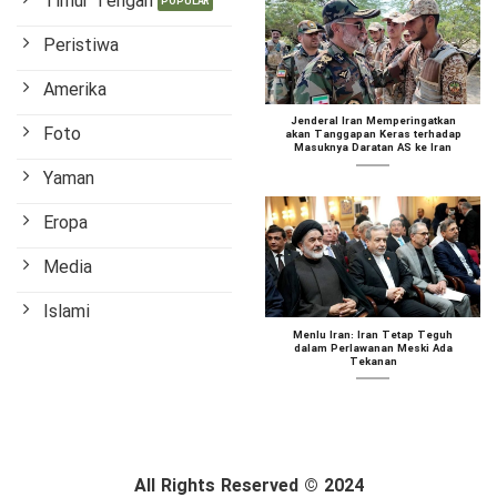
Timur Tengah
Peristiwa
Amerika
Jenderal Iran Memperingatkan
Foto
akan Tanggapan Keras terhadap
Masuknya Daratan AS ke Iran
Yaman
Eropa
Media
Islami
Menlu Iran: Iran Tetap Teguh
dalam Perlawanan Meski Ada
Tekanan
All Rights Reserved © 2024