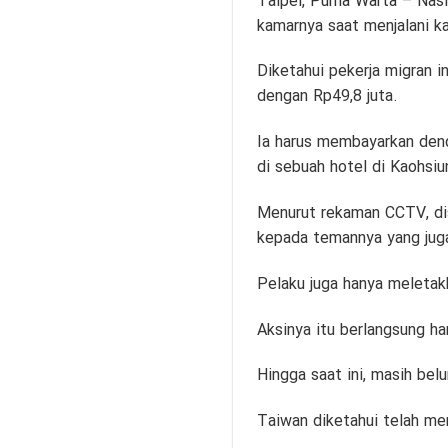
Taipei,
Purna Warta
– Nasi
kamarnya saat menjalani ka
Diketahui pekerja migran i
dengan Rp49,8 juta.
Ia harus membayarkan denda
di sebuah hotel di Kaohsiu
Menurut rekaman CCTV, dis
kepada temannya yang juga
Pelaku juga hanya meletakk
Aksinya itu berlangsung ha
Hingga saat ini, masih bel
Taiwan diketahui telah me