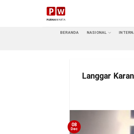
Skip
to
content
BERANDA
NASIONAL
INTERN
Langgar Karan
08
Dec