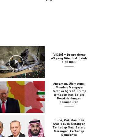
[VIDEO] – Drone-drone
AS yang Ditembak Jatuh
oleh IRGC
Ancaman, Ultimatum,
Mundur: Mengapa
Retorika Agresif Trump
terhadap Iran Selalu
Berakhir dengan
Kemunduran
Turki, Pakistan, dan
Arab Saudi: Serangan
Terhadap Satu Berarti
Serangan Terhadap
Semuanya