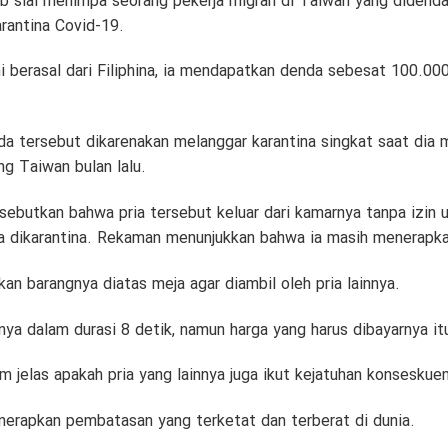
b sial menimpa seorang pekerja migran di Taiwan yang didenda
rantina Covid-19.
ni berasal dari Filiphina, ia mendapatkan denda sebesat 100.00
 tersebut dikarenakan melanggar karantina singkat saat dia me
ng Taiwan bulan lalu.
ebutkan bahwa pria tersebut keluar dari kamarnya tanpa izin
 dikarantina. Rekaman menunjukkan bahwa ia masih menerapkan
an barangnya diatas meja agar diambil oleh pria lainnya.
nya dalam durasi 8 detik, namun harga yang harus dibayarnya it
um jelas apakah pria yang lainnya juga ikut kejatuhan konseskuen
nerapkan pembatasan yang terketat dan terberat di dunia.