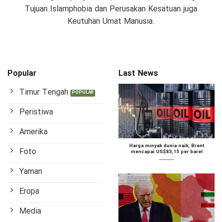
Tujuan Islamphobia dan Perusakan Kesatuan juga
Keutuhan Umat Manusia.
Popular
Last News
Timur Tengah
Peristiwa
Amerika
Harga minyak dunia naik, Brent
Foto
mencapai US$83,15 per barel
Yaman
Eropa
Media