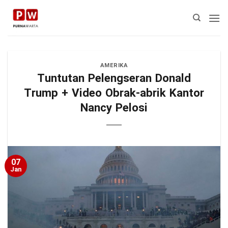
Skip
to
content
AMERIKA
Tuntutan Pelengseran Donald
Trump + Video Obrak-abrik Kantor
Nancy Pelosi
07
Jan