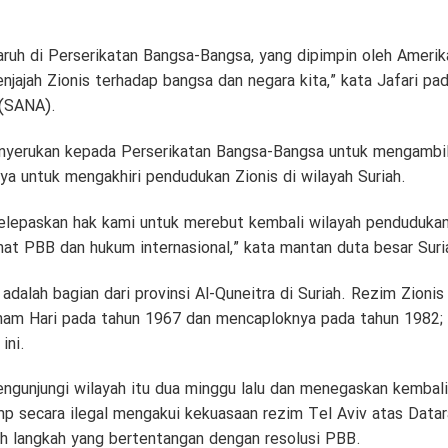
ruh di Perserikatan Bangsa-Bangsa, yang dipimpin oleh Amerika
enjajah Zionis terhadap bangsa dan negara kita,” kata Jafari p
 (SANA).
nyerukan kepada Perserikatan Bangsa-Bangsa untuk mengambil
ya untuk mengakhiri pendudukan Zionis di wilayah Suriah.
elepaskan hak kami untuk merebut kembali wilayah penduduka
hat PBB dan hukum internasional,” kata mantan duta besar Sur
 adalah bagian dari provinsi Al-Quneitra di Suriah. Rezim Zioni
am Hari pada tahun 1967 dan mencaploknya pada tahun 1982; 
ini.
ngunjungi wilayah itu dua minggu lalu dan menegaskan kembali
p secara ilegal mengakui kekuasaan rezim Tel Aviv atas Datar
h langkah yang bertentangan dengan resolusi PBB.