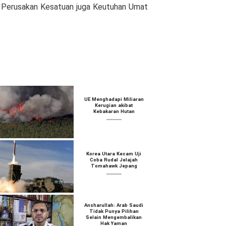
n Perusakan Kesatuan juga Keutuhan Umat
UE Menghadapi Miliaran
Kerugian akibat
Kebakaran Hutan
Korea Utara Kecam Uji
Coba Rudal Jelajah
Tomahawk Jepang
Ansharullah: Arab Saudi
Tidak Punya Pilihan
Selain Mengembalikan
Hak Yaman