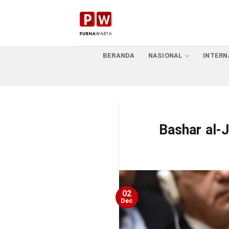
Skip
to
content
BERANDA
NASIONAL
INTERN
Bashar al-
02
Dec