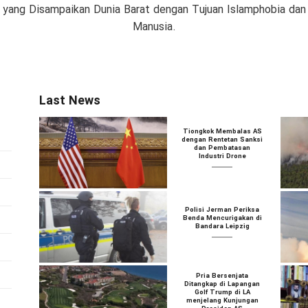
if yang Disampaikan Dunia Barat dengan Tujuan Islamphobia da
Manusia.
Last News
Tiongkok Membalas AS
dengan Rentetan Sanksi
dan Pembatasan
Industri Drone
Polisi Jerman Periksa
Benda Mencurigakan di
Bandara Leipzig
Pria Bersenjata
Ditangkap di Lapangan
Golf Trump di LA
menjelang Kunjungan