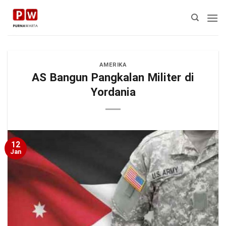
Skip
to
content
AMERIKA
AS Bangun Pangkalan Militer di
Yordania
12
Jan