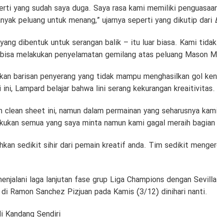
perti yang sudah saya duga. Saya rasa kami memiliki penguasaa
nyak peluang untuk menang,” ujarnya seperti yang dikutip dari
yang dibentuk untuk serangan balik – itu luar biasa. Kami tid
 bisa melakukan penyelamatan gemilang atas peluang Mason Mo
an barisan penyerang yang tidak mampu menghasilkan gol ken
i ini, Lampard belajar bahwa lini serang kekurangan kreaitivitas.
n clean sheet ini, namun dalam permainan yang seharusnya kami
ukan semua yang saya minta namun kami gagal meraih bagian a
an sedikit sihir dari pemain kreatif anda. Tim sedikit meng
menjalani laga lanjutan fase grup Liga Champions dengan Sevill
 di Ramon Sanchez Pizjuan pada Kamis (3/12) dinihari nanti.
di Kandang Sendiri