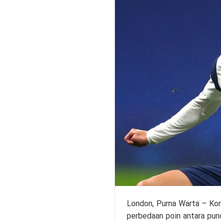
London,
Purna Warta
– Komp
perbedaan poin antara punc