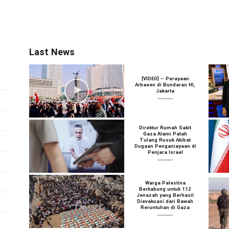
Last News
[VIDEO] – Perayaan
Arbaeen di Bundaran HI,
Jakarta
Direktur Rumah Sakit
Gaza Alami Patah
Tulang Rusuk Akibat
Dugaan Penganiayaan di
Penjara Israel
Warga Palestina
Berkabung untuk 112
Jenazah yang Berhasil
Dievakuasi dari Bawah
Reruntuhan di Gaza