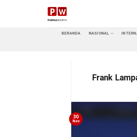
Skip
to
content
BERANDA
NASIONAL
INTERN
Frank Lampa
30
Nov