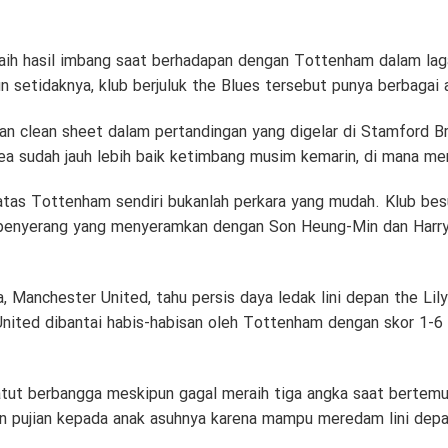
ih hasil imbang saat berhadapan dengan Tottenham dalam laga
 setidaknya, klub berjuluk the Blues tersebut punya berbagai 
clean sheet dalam pertandingan yang digelar di Stamford Bridg
sea sudah jauh lebih baik ketimbang musim kemarin, di mana me
tas Tottenham sendiri bukanlah perkara yang mudah. Klub be
n penyerang yang menyeramkan dengan Son Heung-Min dan Harr
ya, Manchester United, tahu persis daya ledak lini depan the Li
United dibantai habis-habisan oleh Tottenham dengan skor 1-6 
tut berbangga meskipun gagal meraih tiga angka saat bertemu
n pujian kepada anak asuhnya karena mampu meredam lini depa