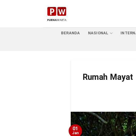
Skip
to
content
BERANDA
NASIONAL
INTERN
Rumah Mayat 
01
Jan