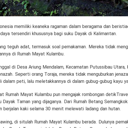
onesia memiliki keaneka ragaman dalam beragama dan beristia
daya tersendiri khususnya bagi suku Dayak di Kalimantan.
g teguh adat, termasuk soal pemakaman. Mereka tidak mengu
kannya di Rumah Mayat Kulambu.
ggal di Desa Ariung Mendalam, Kecamatan Putussibau Utara, K
azah. Seperti orang Toraja, mereka tidak menguburkan jenazah
 dalam peti, lalu meletakkannya di dalam gubug-gubug kayu y
awat Rumah Mayat Kulambu pun mengajak rombongan detikTrav
u Dayak Taman yang dijaganya. Dari Rumah Betang Semangkok t
n berjalan kaki selama 30 menit melewati ladang dan hutan.
awing, di situlah Rumah Mayat Kulambu berada. Dulunya pemak