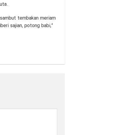
ati si jenazah, diletakkan
 radio, alat ladang,
itual adat yang disebut
ndangan selama beberapa
uta.
 disambut tembakan meriam
ri sajian, potong babi,”