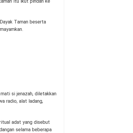
man itu ikut pindah ke
u Dayak Taman beserta
semayamkan.