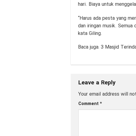
Sebelum diletakkan di Kul
pula benda-benda kesayang
bahkan pakaian. Pakaian it
Tidak bisa sembarangan un
Gawai Mulambu, berupa pe
hari. Biaya untuk menggelar
“Harus ada pesta yang mer
dan iringan musik. Semua 
kata Giling.
Baca juga:
3 Masjid Terind