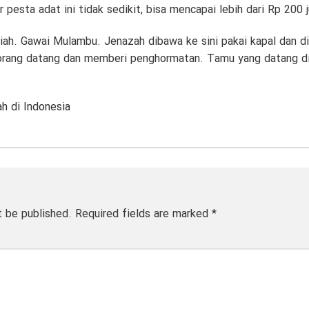
ambu, jenazah sudah dibalsem agar awet. Bersama dengan peti m
an yang digunakan si jenazah semasa hidup. Ada yang membawa
u ada yang diletakkan di dalam tas, bahkan koper.
tuk bisa dimakamkan di Rumah Mayat Kulambu. Harus melalui r
sta adat memberi makan sajian bagi keluarga dan para tamu u
 pesta adat ini tidak sedikit, bisa mencapai lebih dari Rp 200 j
iah. Gawai Mulambu. Jenazah dibawa ke sini pakai kapal dan
orang datang dan memberi penghormatan. Tamu yang datang dibe
ah di Indonesia