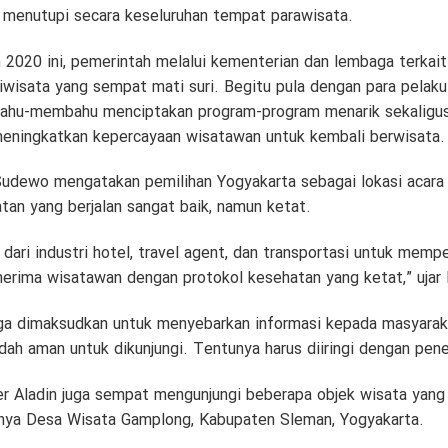
 menutupi secara keseluruhan tempat parawisata.
 2020 ini, pemerintah melalui kementerian dan lembaga terkait
wisata yang sempat mati suri. Begitu pula dengan para pelaku
 bahu-membahu menciptakan program-program menarik sekaligus
meningkatkan kepercayaan wisatawan untuk kembali berwisata.
Sudewo mengatakan pemilihan Yogyakarta sebagai lokasi acara t
tan yang berjalan sangat baik, namun ketat.
ari industri hotel, travel agent, dan transportasi untuk memp
erima wisatawan dengan protokol kesehatan yang ketat,” ujar 
 juga dimaksudkan untuk menyebarkan informasi kepada masyara
dah aman untuk dikunjungi. Tentunya harus diiringi dengan pen
er Aladin juga sempat mengunjungi beberapa objek wisata yang 
unya Desa Wisata Gamplong, Kabupaten Sleman, Yogyakarta.