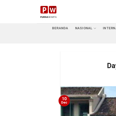
Skip
to
content
BERANDA
NASIONAL
INTERN
Da
10
Dec