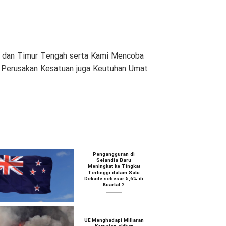
am dan Timur Tengah serta Kami Mencoba
n Perusakan Kesatuan juga Keutuhan Umat
Pengangguran di
Selandia Baru
Meningkat ke Tingkat
Tertinggi dalam Satu
Dekade sebesar 5,6% di
Kuartal 2
UE Menghadapi Miliaran