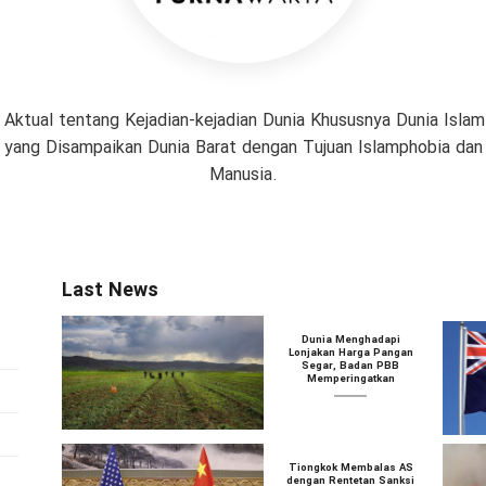
 Aktual tentang Kejadian-kejadian Dunia Khususnya Dunia Isl
if yang Disampaikan Dunia Barat dengan Tujuan Islamphobia da
Manusia.
Last News
Dunia Menghadapi
Lonjakan Harga Pangan
Segar, Badan PBB
Memperingatkan
Tiongkok Membalas AS
dengan Rentetan Sanksi