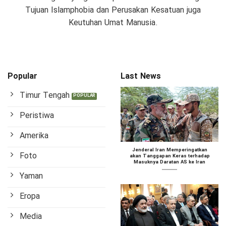
Tujuan Islamphobia dan Perusakan Kesatuan juga
Keutuhan Umat Manusia.
Popular
Last News
Timur Tengah
Peristiwa
Amerika
Jenderal Iran Memperingatkan
Foto
akan Tanggapan Keras terhadap
Masuknya Daratan AS ke Iran
Yaman
Eropa
Media