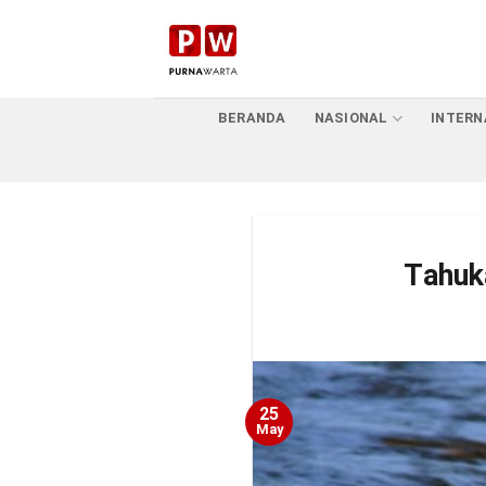
Skip
to
content
BERANDA
NASIONAL
INTERN
Tahuk
25
May