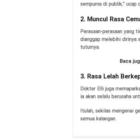
sempurna di publik,” ucap dr
2. Muncul Rasa Cem
Perasaan-perasaan yang ti
dianggap melebihi dirinya s
tuturnya.
Baca ju
3. Rasa Lelah Berke
Dokter Elli juga memapark
ia akan selalu berusaha u
Itulah, sekilas mengenai g
semua kalangan.