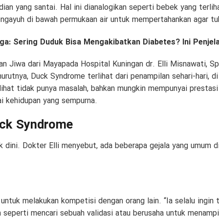
dian yang santai. Hal ini dianalogikan seperti bebek yang terli
ngayuh di bawah permukaan air untuk mempertahankan agar tub
uga:
Sering Duduk Bisa Mengakibatkan Diabetes? Ini Penjel
an Jiwa dari Mayapada Hospital Kuningan dr. Elli Misnawati, S
rutnya, Duck Syndrome terlihat dari penampilan sehari-hari, d
lihat tidak punya masalah, bahkan mungkin mempunyai prestasi 
i kehidupan yang sempurna.
uck Syndrome
ejak dini. Dokter Elli menyebut, ada beberapa gejala yang umum 
untuk melakukan kompetisi dengan orang lain. “Ia selalu ingin t
an seperti mencari sebuah validasi atau berusaha untuk menampil