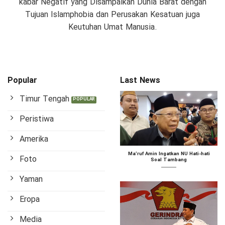
kabar Negatif yang Disampaikan Dunia Barat dengan
Tujuan Islamphobia dan Perusakan Kesatuan juga
Keutuhan Umat Manusia.
Popular
Last News
Timur Tengah
Peristiwa
Amerika
Ma’ruf Amin Ingatkan NU Hati-hati
Foto
Soal Tambang
Yaman
Eropa
Media