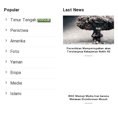
Popular
Last News
Timur Tengah
Peristiwa
Amerika
Pezeshkian Memperingatkan akan
Foto
Terulangnya Kekejaman Nuklir AS
Yaman
Eropa
Media
Islami
IRGC Memuji Media Iran karena
Melawan Disinformasi Musuh