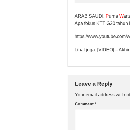
ARAB SAUDI,
P
urna
W
art
Apa fokus KTT G20 tahun 
https://www.youtube.com
Lihat juga:
[VIDEO] – Akhi
Leave a Reply
Your email address will no
Comment
*