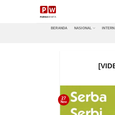
Skip
to
content
BERANDA
NASIONAL
INTERN
[VID
27
Nov