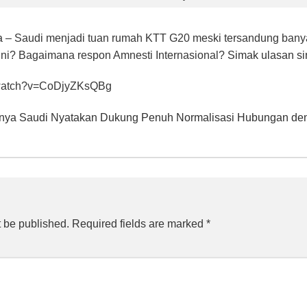
a
– Saudi menjadi tuan rumah KTT G20 meski tersandung ban
ini? Bagaimana respon Amnesti Internasional?
Simak ulasan si
/watch?v=CoDjyZKsQBg
rnya Saudi Nyatakan Dukung Penuh Normalisasi Hubungan den
t be published.
Required fields are marked
*