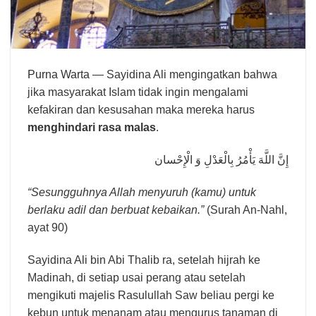
Purna Warta
— Sayidina Ali mengingatkan bahwa
jika masyarakat Islam tidak ingin mengalami
kefakiran dan kesusahan maka mereka harus
menghindari rasa malas
.
إِنَّ اللَّهَ يَأْمُرُ بِالْعَدْلِ وَ الْإِحْسان
“Sesungguhnya Allah menyuruh (kamu) untuk
berlaku adil dan berbuat kebaikan.”
(Surah An-Nahl,
ayat 90)
Sayidina Ali bin Abi Thalib ra, setelah hijrah ke
Madinah, di setiap usai perang atau setelah
mengikuti majelis Rasulullah Saw beliau pergi ke
kebun untuk menanam atau mengurus tanaman di