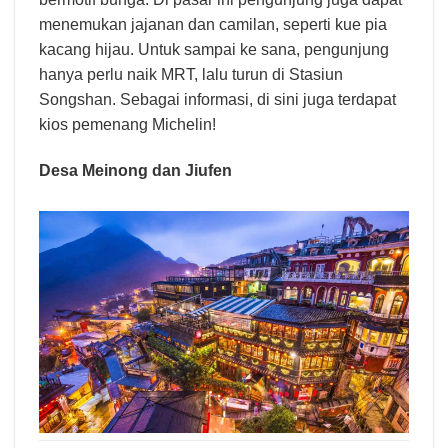
mancanegara yang ingin membeli pernak-pernik
khas Taiwan. Di antaranya guci kecil dan kain
bermotif bunga. Di pasar ini pengunjung juga dapat
menemukan jajanan dan camilan, seperti kue pia
kacang hijau. Untuk sampai ke sana, pengunjung
hanya perlu naik MRT, lalu turun di Stasiun
Songshan. Sebagai informasi, di sini juga terdapat
kios pemenang Michelin!
Desa Meinong dan Jiufen