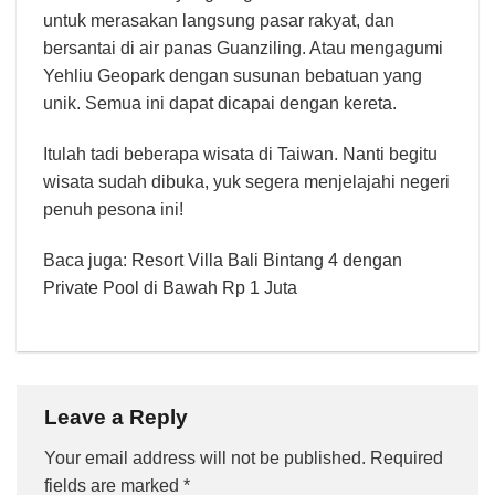
Luangkan waktu untuk menginap dan menjelajahi
daerah ini, karena pemandangan matahari terbitnya
sangat cantik.
Tentunya masih banyak yang seru untuk dilihat di
Taiwan. Kamu dapat ke kota Tainan untuk melihat
Chimei Museum yang megah dan Guohua Street
untuk merasakan langsung pasar rakyat, dan
bersantai di air panas Guanziling. Atau mengagumi
Yehliu Geopark dengan susunan bebatuan yang
unik. Semua ini dapat dicapai dengan kereta.
Itulah tadi beberapa wisata di Taiwan. Nanti begitu
wisata sudah dibuka, yuk segera menjelajahi negeri
penuh pesona ini!
Baca juga:
Resort Villa Bali Bintang 4 dengan
Private Pool di Bawah Rp 1 Juta