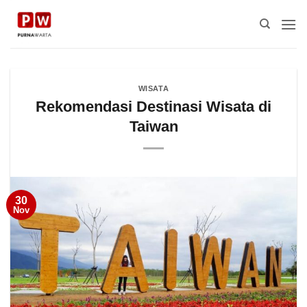
Skip
to
content
WISATA
Rekomendasi Destinasi Wisata di
Taiwan
30
Nov