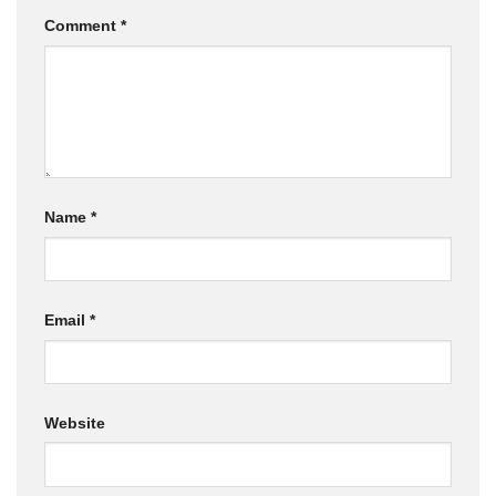
Leave a Reply
Your email address will not be published.
Required
fields are marked
*
Comment
*
Name
*
Email
*