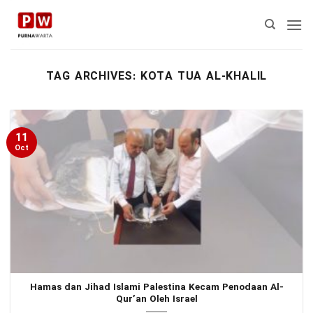
Skip
to
content
TAG ARCHIVES:
KOTA TUA AL-KHALIL
11
Oct
Hamas dan Jihad Islami Palestina Kecam Penodaan Al-
Qur’an Oleh Israel