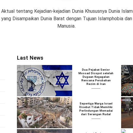
 Aktual tentang Kejadian-kejadian Dunia Khususnya Dunia Isl
if yang Disampaikan Dunia Barat dengan Tujuan Islamphobia da
Manusia.
Last News
Dua Pejabat Senior
Mossad Dicopot setelah
Dugaan Kegagalan
Rencana Perubahan
Rezim di Iran
Sepertiga Warga Israel
Disebut Tidak Memiliki
Perlindungan Memadai
dari Serangan Rudal