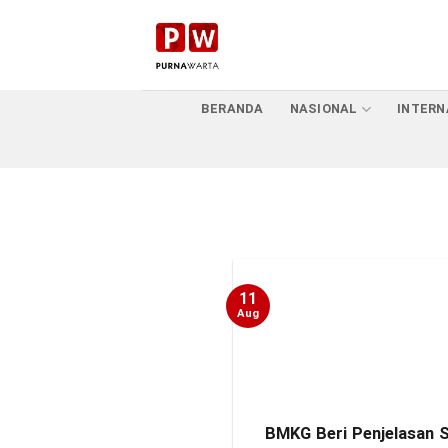
Skip
to
content
BERANDA
NASIONAL
INTERN
11
Aug
BMKG Beri Penjelasan 