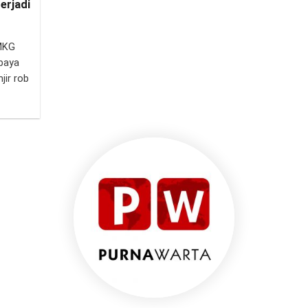
erjadi
MKG
baya
jir rob