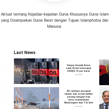
 Aktual tentang Kejadian-kejadian Dunia Khususnya Dunia Isl
if yang Disampaikan Dunia Barat dengan Tujuan Islamphobia da
Manusia.
Last News
Harga minyak dunia
naik, Brent mencapai
US$83,15 per barel
AS relokasi pesawat
tanker dari Israel ketika
perang dengan Iran
terus membebani
Washington dan Tel Aviv