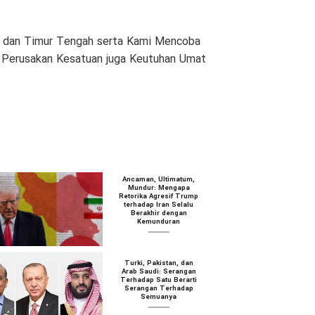
am dan Timur Tengah serta Kami Mencoba
n Perusakan Kesatuan juga Keutuhan Umat
Ancaman, Ultimatum,
Mundur: Mengapa
Retorika Agresif Trump
terhadap Iran Selalu
Berakhir dengan
Kemunduran
Turki, Pakistan, dan
Arab Saudi: Serangan
Terhadap Satu Berarti
Serangan Terhadap
Semuanya