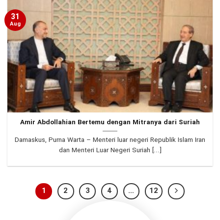
31
Aug
Amir Abdollahian Bertemu dengan Mitranya dari Suriah
Damaskus, Purna Warta – Menteri luar negeri Republik Islam Iran
dan Menteri Luar Negeri Suriah [...]
1
2
3
4
…
12