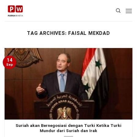
Skip
to
content
TAG ARCHIVES:
FAISAL MEKDAD
14
Sep
Suriah akan Bernegosiasi dengan Turki Ketika Turki
Mundur dari Suriah dan Irak