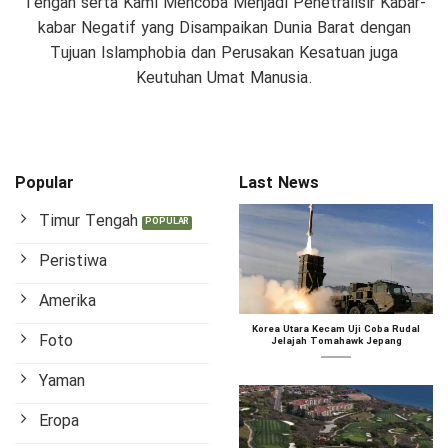
Tengah serta Kami Mencoba Menjadi Penetralisir Kabar-
kabar Negatif yang Disampaikan Dunia Barat dengan
Tujuan Islamphobia dan Perusakan Kesatuan juga
Keutuhan Umat Manusia.
Popular
Last News
Timur Tengah
Peristiwa
Amerika
Korea Utara Kecam Uji Coba Rudal
Foto
Jelajah Tomahawk Jepang
Yaman
Eropa