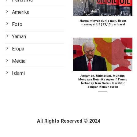
Peristiwa
Amerika
Harga minyak dunia naik, Brent
Foto
mencapai US$83,15 per barel
Yaman
Eropa
Media
Islami
Ancaman, Ultimatum, Mundur:
Mengapa Retorika Agresif Trump
terhadap Iran Selalu Berakhir
dengan Kemunduran
All Rights Reserved © 2024