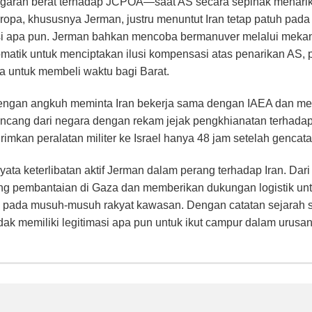
ggaran berat terhadap JCPOA—saat AS secara sepihak menarik 
a, khususnya Jerman, justru menuntut Iran tetap patuh pada 
i apa pun. Jerman bahkan mencoba bermanuver melalui meka
omatik untuk menciptakan ilusi kompensasi atas penarikan AS, 
a untuk membeli waktu bagi Barat.
dengan angkuh meminta Iran bekerja sama dengan IAEA dan me
ncang dari negara dengan rekam jejak pengkhianatan terhadap 
mkan peralatan militer ke Israel hanya 48 jam setelah gencata
nyata keterlibatan aktif Jerman dalam perang terhadap Iran. Dar
 pembantaian di Gaza dan memberikan dukungan logistik untu
 pada musuh-musuh rakyat kawasan. Dengan catatan sejarah se
dak memiliki legitimasi apa pun untuk ikut campur dalam urusan 