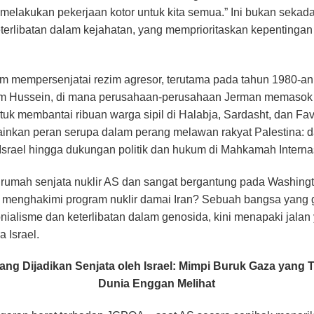
elakukan pekerjaan kotor untuk kita semua.” Ini bukan sekadar
erlibatan dalam kejahatan, yang memprioritaskan kepentingan p
am mempersenjatai rezim agresor, terutama pada tahun 1980-an,
ddam Hussein, di mana perusahaan-perusahaan Jerman memasok
tuk membantai ribuan warga sipil di Halabja, Sardasht, dan Fa
ainkan peran serupa dalam perang melawan rakyat Palestina: d
 Israel hingga dukungan politik dan hukum di Mahkamah Interna
 rumah senjata nuklir AS dan sangat bergantung pada Washin
menghakimi program nuklir damai Iran? Sebuah bangsa yang g
ialisme dan keterlibatan dalam genosida, kini menapaki jala
 Israel.
ang Dijadikan Senjata oleh Israel: Mimpi Buruk Gaza yang
Dunia Enggan Melihat