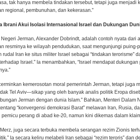
asa, tak hanya membela tindakan tersebut, tetapi juga menjadi
 regional, pembunuhan, dan kekerasan.”
a Ibrani Akui Isolasi Internasional Israel dan Dukungan Dun
Negeri Jerman, Alexander Dobrindt, adalah contoh nyata dari 
n resminya ke wilayah pendudukan, saat mengunjungi puing-pui
 rudal Iran ke situs militer Israel sebagai “tindakan terorisme
terhadap Israel.” Ia menambahkan, “Israel mendapat dukungan
nya.”
ncerminkan kemerosotan moral pemerintah Jerman, tetapi jug
ndak Tel Aviv—sikap yang oleh banyak analis politik Eropa dise
ubungan Jerman dengan dunia Islam.” Bahkan, Menteri Dalam 
 tentang “konvergensi demokrasi Barat” melawan Iran, Rusia,
 pemicu perang di abad ke-20, namun kini dikemas dalam klaim
 Merz, juga secara terbuka membela serangan rezim Zionis ter
itik.” Ia secara keliru melabeli Iran sebagai “rezim teroris” d