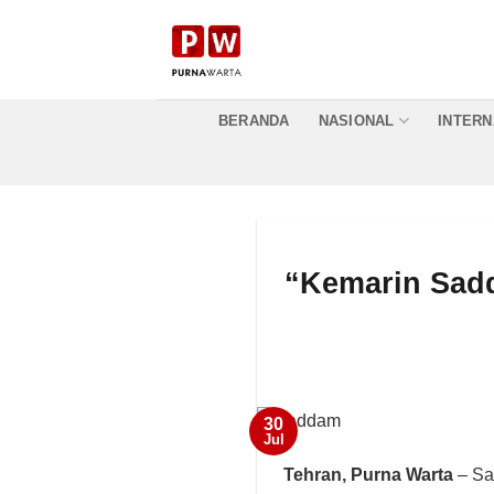
Skip
to
content
BERANDA
NASIONAL
INTERN
“Kemarin Sadd
30
Jul
Tehran,
Purna Warta
– Saa