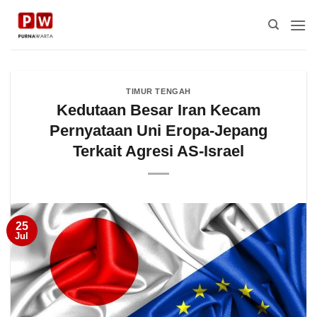
Skip
to
content
TIMUR TENGAH
Kedutaan Besar Iran Kecam
Pernyataan Uni Eropa-Jepang
Terkait Agresi AS-Israel
25
Jul