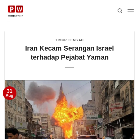
Skip
to
content
TIMUR TENGAH
Iran Kecam Serangan Israel
terhadap Pejabat Yaman
31
Aug