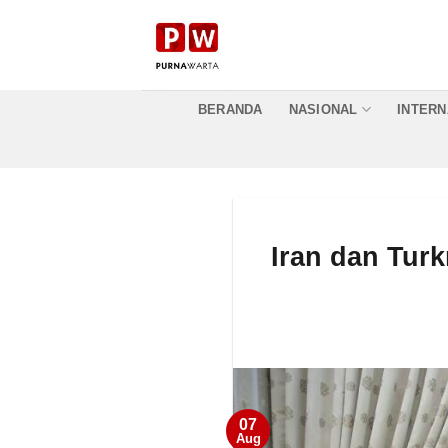
Skip
to
content
BERANDA
NASIONAL
INTERN
Iran dan Tur
07
Aug