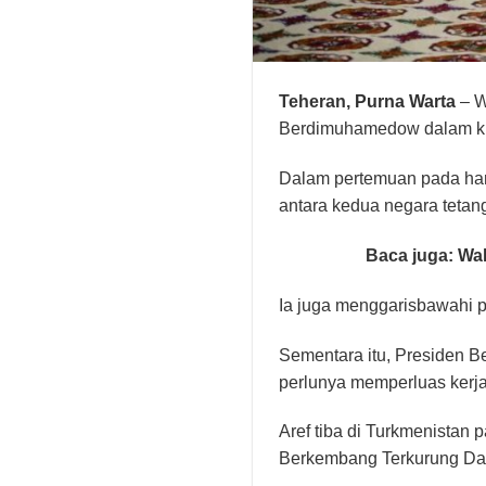
Teheran,
Purna Warta
– W
Berdimuhamedow dalam kun
Dalam pertemuan pada hari
antara kedua negara tetan
Baca juga:
Wak
Ia juga menggarisbawahi 
Sementara itu, Presiden
perlunya memperluas kerja
Aref tiba di Turkmenistan
Berkembang Terkurung Da