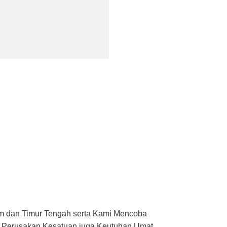
am dan Timur Tengah serta Kami Mencoba
an Perusakan Kesatuan juga Keutuhan Umat