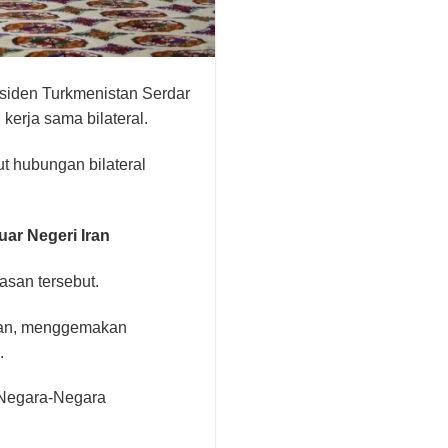
siden Turkmenistan Serdar
erja sama bilateral.
t hubungan bilateral
ar Negeri Iran
san tersebut.
ran, menggemakan
.
g Negara-Negara