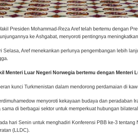
akil Presiden Mohammad-Reza Aref telah bertemu dengan Pre
jungannya ke Ashgabat, menyoroti pentingnya meningkatkan k
 Selasa, Aref menekankan perlunya pengembangan lebih lanju
gga.
il Menteri Luar Negeri Norwegia bertemu dengan Menteri Lu
peran kunci Turkmenistan dalam mendorong perdamaian di kawa
 Berdimuhamedow menyoroti kekayaan budaya dan peradaban I
 sama di berbagai sektor untuk memperkuat hubungan bilateral
 pada hari Senin untuk menghadiri Konferensi PBB ke-3 tentan
ratan (LLDC).