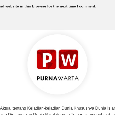
nd website in this browser for the next time I comment.
 Aktual tentang Kejadian-kejadian Dunia Khususnya Dunia Isl
f yang Disampaikan Dunia Barat dengan Tujuan Islamphobia d