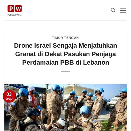
Skip
to
content
TIMUR TENGAH
Drone Israel Sengaja Menjatuhkan
Granat di Dekat Pasukan Penjaga
Perdamaian PBB di Lebanon
03
Sep