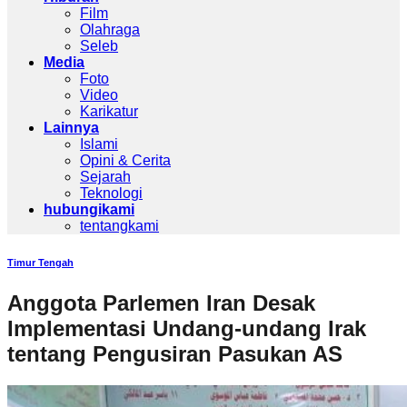
Film
Olahraga
Seleb
Media
Foto
Video
Karikatur
Lainnya
Islami
Opini & Cerita
Sejarah
Teknologi
hubungikami
tentangkami
Timur Tengah
Anggota Parlemen Iran Desak
Implementasi Undang-undang Irak
tentang Pengusiran Pasukan AS