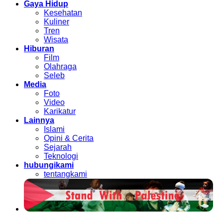
Gaya Hidup
Kesehatan
Kuliner
Tren
Wisata
Hiburan
Film
Olahraga
Seleb
Media
Foto
Video
Karikatur
Lainnya
Islami
Opini & Cerita
Sejarah
Teknologi
hubungikami
tentangkami