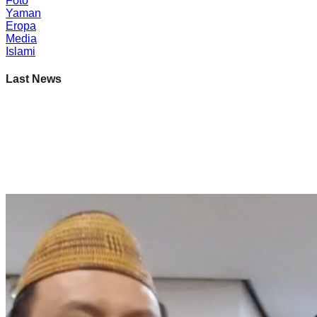
Foto
Yaman
Eropa
Media
Islami
Last News