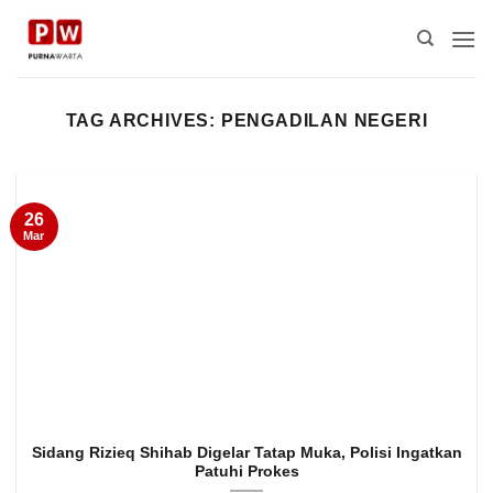
Skip
to
content
TAG ARCHIVES:
PENGADILAN NEGERI
26
Mar
Sidang Rizieq Shihab Digelar Tatap Muka, Polisi Ingatkan
Patuhi Prokes