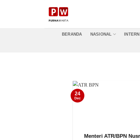
Skip
to
content
BERANDA
NASIONAL
INTERN
24
Dec
Menteri ATR/BPN Nus