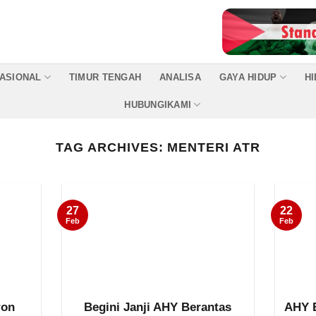
ASIONAL
TIMUR TENGAH
ANALISA
GAYA HIDUP
H
HUBUNGIKAMI
TAG ARCHIVES:
MENTERI ATR
22
27
Feb
Feb
ron
Begini Janji AHY Berantas
AHY B