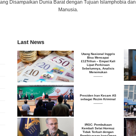
f yang Disampaikan Dunia Barat dengan Tujuan Islamphobia d
Manusia.
Last News
Utang Nasional Inggris
Bisa Mencapai
£12Triliun – Empat Kali
Lipat Perkiraan
Sebelumnya, Analisis
Menemukan
Presiden Iran Kecam AS
sebagai Rezim Kriminal
IRGC: Pembukaan
Kembali Selat Hormuz
Tidak Terkait dengan
Pembicaraan Iran-Oman