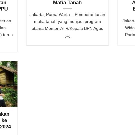
kan
Mafia Tanah
A
PPU
Jakarta, Purna Warta – Pemberantasan
terian
Jakart
mafia tanah yang menjadi program
dan
Wido
utama Menteri ATR/Kepala BPN Agus
) terus
Parta
[...]
hkan
 ke
 2024