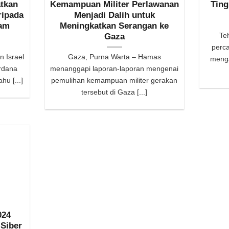
tkan
Kemampuan Militer Perlawanan
Ting
ripada
Menjadi Dalih untuk
lam
Meningkatkan Serangan ke
Te
Gaza
perc
n Israel
Gaza, Purna Warta – Hamas
menga
rdana
menanggapi laporan-laporan mengenai
hu [...]
pemulihan kemampuan militer gerakan
tersebut di Gaza [...]
024
Siber