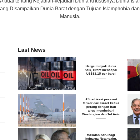
 Aktual tentang Kejadian-kejadian Dunia Khususnya Dunia Isl
f yang Disampaikan Dunia Barat dengan Tujuan Islamphobia d
Manusia.
Last News
Harga minyak dunia
naik, Brent mencapai
US$83,15 per barel
AS relokasi pesawat
tanker dari Israel ketika
perang dengan Iran
terus membebani
Washington dan Tel Aviv
Masalah baru bagi
keluarga Netanyahu,