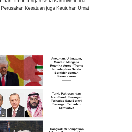
am dan Timur Tengah serta Kami Mencoba
an Perusakan Kesatuan juga Keutuhan Umat
Ancaman, Ultimatum,
Mundur: Mengapa
Retorika Agresif Trump
terhadap Iran Selalu
Berakhir dengan
Kemunduran
Turki, Pakistan, dan
Arab Saudi: Serangan
Terhadap Satu Berarti
Serangan Terhadap
Semuanya
Tiongkok Menempatkan