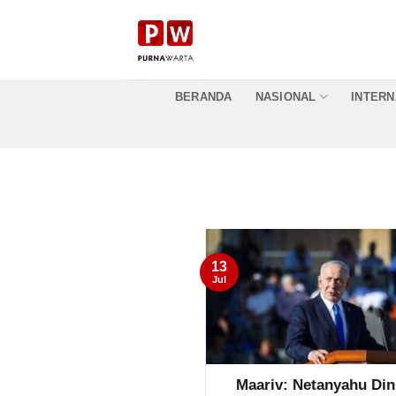
Skip
to
content
BERANDA
NASIONAL
INTERN
13
Jul
Maariv: Netanyahu Dini