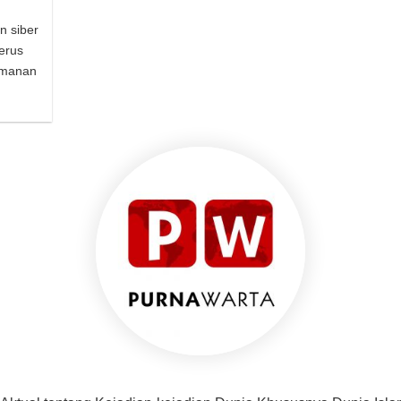
n siber
erus
amanan