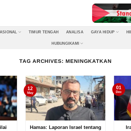
ASIONAL
TIMUR TENGAH
ANALISA
GAYA HIDUP
H
HUBUNGIKAMI
TAG ARCHIVES:
MENINGKATKAN
01
12
Dec
May
lai
Hamas: Laporan Israel tentang
I